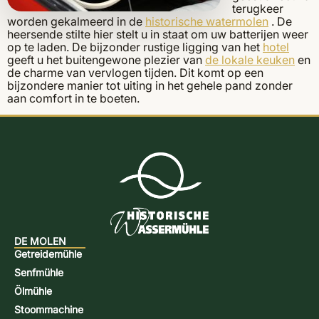
terugkeer
worden gekalmeerd in de
historische watermolen
. De
heersende stilte hier stelt u in staat om uw batterijen weer
op te laden. De bijzonder rustige ligging van het
hotel
geeft u het buitengewone plezier van
de lokale keuken
en
de charme van vervlogen tijden. Dit komt op een
bijzondere manier tot uiting in het gehele pand zonder
aan comfort in te boeten.
DE MOLEN
Getreidemühle
Senfmühle
Ölmühle
Stoommachine