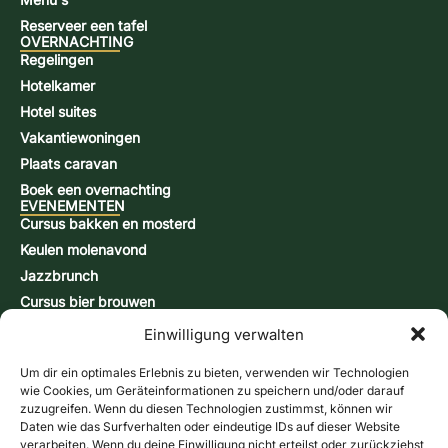
Reserveer een tafel
OVERNACHTING
Regelingen
Hotelkamer
Hotel suites
Vakantiewoningen
Plaats caravan
Boek een overnachting
EVENEMENTEN
Cursus bakken en mosterd
Keulen molenavond
Jazzbrunch
Cursus bier brouwen
Snap-brandcursus
Einwilligung verwalten
Actiedagen
CONTACT & INFORMATIE
Um dir ein optimales Erlebnis zu bieten, verwenden wir Technologien
Contactformulier
wie Cookies, um Geräteinformationen zu speichern und/oder darauf
zuzugreifen. Wenn du diesen Technologien zustimmst, können wir
Openingstijden
Daten wie das Surfverhalten oder eindeutige IDs auf dieser Website
Routebeschrijving & kaart
verarbeiten. Wenn du deine Einwilligung nicht erteilst oder zurückziehst,