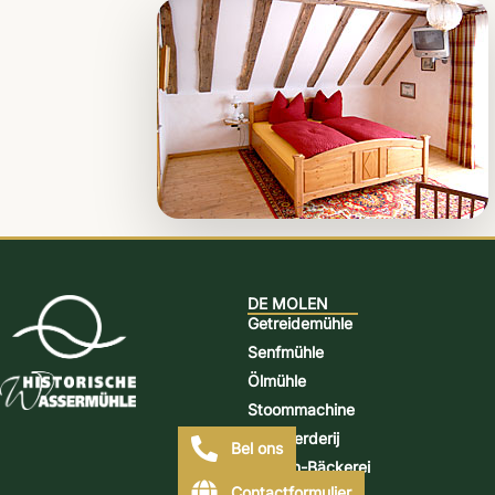
DE MOLEN
Getreidemühle
Senfmühle
Ölmühle
Stoommachine
Distilleerderij
Bel ons
Mühlen-Bäckerei
Contactformulier