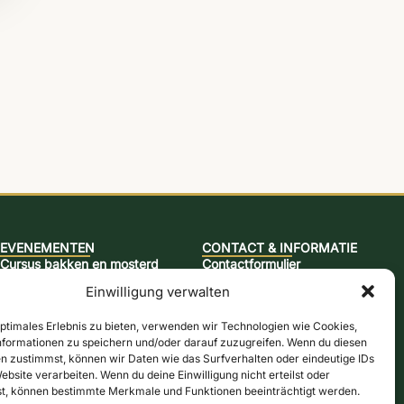
EVENEMENTEN
CONTACT & INFORMATIE
Cursus bakken en mosterd
Contactformulier
Keulen molenavond
Openingstijden
Einwilligung verwalten
Jazzbrunch
Routebeschrijving & kaart
optimales Erlebnis zu bieten, verwenden wir Technologien wie Cookies,
Cursus bier brouwen
Nieuwsbrief
formationen zu speichern und/oder darauf zuzugreifen. Wenn du diesen
Snap-brandcursus
Online winkel
n zustimmst, können wir Daten wie das Surfverhalten oder eindeutige IDs
ebsite verarbeiten. Wenn du deine Einwilligung nicht erteilst oder
Actiedagen
Bonnen
t, können bestimmte Merkmale und Funktionen beeinträchtigt werden.