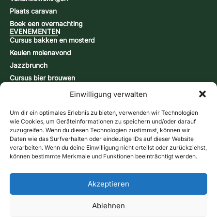
Plaats caravan
Boek een overnachting
EVENEMENTEN
Cursus bakken en mosterd
Keulen molenavond
Jazzbrunch
Cursus bier brouwen
Snap-brandcursus
Einwilligung verwalten
Actiedagen
CONTACT & INFORMATIE
Um dir ein optimales Erlebnis zu bieten, verwenden wir Technologien
Contactformulier
wie Cookies, um Geräteinformationen zu speichern und/oder darauf
zuzugreifen. Wenn du diesen Technologien zustimmst, können wir
Openingstijden
Daten wie das Surfverhalten oder eindeutige IDs auf dieser Website
Routebeschrijving & kaart
verarbeiten. Wenn du deine Einwilligung nicht erteilst oder zurückziehst,
können bestimmte Merkmale und Funktionen beeinträchtigt werden.
Nieuwsbrief
Online winkel
Bel ons
Bonnen
Akzeptieren
Contactformulier
Ablehnen
afdruk
gegevensbescherming
Voorwaarden
Cookierichtlijn (EU)
Verzendmethoden:
Betalingsmethoden
Herroepingsrecht