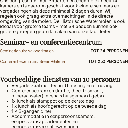
Ons congreshotel incl. Appartementencomplex heeft 14
kamers en is daarom geschikt voor kleinere seminars en
vergaderingen als deze minimaal 2 dagen duren. Wij
regelen ook graag extra overnachtingen in de directe
omgeving van de molen. De Historische Watermolen is ook
ideaal voor grotere teams – met 34 bedden kunnen ook
grotere groepen gebruik maken van onze faciliteiten.
Seminar- en conferentiecentrum
Seminariehuis: vakwerksalon
TOT 24 PERSONEN
Conferentiecentrum: Brenn-Galerie
TOT 250 PERSONEN
Voorbeeldige diensten van 10 personen
Vergaderzaal incl. techn. Uitrusting en uitrusting
Conferentiedranken (koffie, thee, frisdrank,
mineraalwater), evenals huisgemaakt gebak
1x lunch als stamppot op de eerste dag
1 x lunch als hoofdgerecht op de tweede dag
1 x 3-gangen diner
Accommodatie in eenpersoonskamers,
eenpersoonsappartementen en
eenpersoonsvakantiewoningen