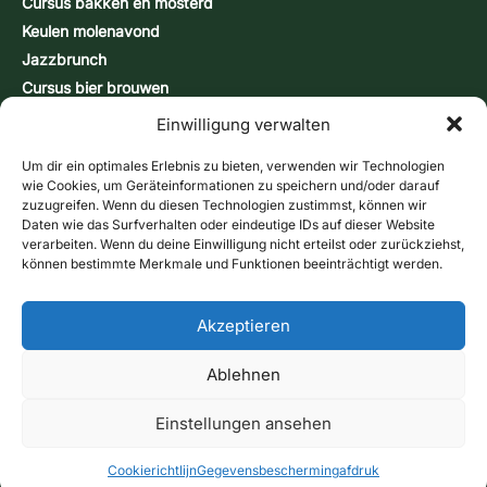
Cursus bakken en mosterd
Keulen molenavond
Jazzbrunch
Cursus bier brouwen
Snap-brandcursus
Einwilligung verwalten
Actiedagen
CONTACT & INFORMATIE
Um dir ein optimales Erlebnis zu bieten, verwenden wir Technologien
Contactformulier
wie Cookies, um Geräteinformationen zu speichern und/oder darauf
zuzugreifen. Wenn du diesen Technologien zustimmst, können wir
Openingstijden
Daten wie das Surfverhalten oder eindeutige IDs auf dieser Website
Routebeschrijving & kaart
verarbeiten. Wenn du deine Einwilligung nicht erteilst oder zurückziehst,
können bestimmte Merkmale und Funktionen beeinträchtigt werden.
Nieuwsbrief
Online winkel
Bel ons
Bonnen
Akzeptieren
Contactformulier
Ablehnen
afdruk
gegevensbescherming
Voorwaarden
Cookierichtlijn (EU)
Verzendmethoden:
Betalingsmethoden
Herroepingsrecht
Contract herroepen
Einstellungen ansehen
© 2026 Historische Birgelse Watermolen – Alle rechten
voorbehouden
Cookierichtlijn
Gegevensbescherming
afdruk