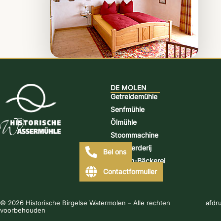
DE MOLEN
Getreidemühle
Senfmühle
Ölmühle
Stoommachine
Distilleerderij
Bel ons
Mühlen-Bäckerei
Contactformulier
© 2026 Historische Birgelse Watermolen – Alle rechten
afdr
voorbehouden