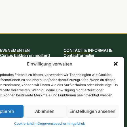
EVENEMENTEN
CONTACT & INFORMATIE
Cursus bakken en mosterd
Contactformulier
Keulen molenavond
Openingstijden
Einwilligung verwalten
Jazzbrunch
Routebeschrijving & kaart
optimales Erlebnis zu bieten, verwenden wir Technologien wie Cookies,
Cursus bier brouwen
Nieuwsbrief
formationen zu speichern und/oder darauf zuzugreifen. Wenn du diesen
Snap-brandcursus
Online winkel
n zustimmst, können wir Daten wie das Surfverhalten oder eindeutige IDs
ebsite verarbeiten. Wenn du deine Einwilligung nicht erteilst oder
Actiedagen
Bonnen
t, können bestimmte Merkmale und Funktionen beeinträchtigt werden.
ptieren
Ablehnen
Einstellungen ansehen
den:
Betalingsmethoden
Herroepingsrecht
Contract herroepen
Cookierichtlijn
Gegevensbescherming
afdruk