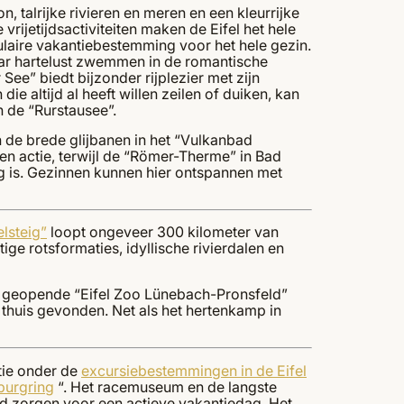
, talrijke rivieren en meren en een kleurrijke
 vrijetijdsactiviteiten maken de Eifel het hele
ulaire vakantiebestemming voor het hele gezin.
aar hartelust zwemmen in de romantische
See” biedt bijzonder rijplezier met zijn
die altijd al heeft willen zeilen of duiken, kan
 de “Rurstausee”.
n de brede glijbanen in het “Vulkanbad
en actie, terwijl de “Römer-Therme” in Bad
ig is. Gezinnen kunnen hier ontspannen met
elsteig”
loopt ongeveer 300 kilometer van
ige rotsformaties, idyllische rivierdalen en
972 geopende “Eifel Zoo Lünebach-Pronsfeld”
thuis gevonden. Net als het hertenkamp in
tie onder de
excursiebestemmingen in de Eifel
burgring
“. Het racemuseum en de langste
d zorgen voor een actieve vakantiedag. Het