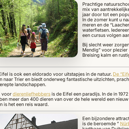
Prachtige natuurschoon
mix van aantrekkelijke
jaar door tot een pop
In de zomer kunt u n
meren en de “Laacher 
waterfietsen. Iedereen 
een cursus volgen aan
Bij slecht weer zorge
Mendig” voor plezier 
Breising kalm en rust
ifel is ook een eldorado voor uitstapjes in de natuur.
De “Eif
 naar Trier en biedt onderweg fantastische uitzichten, pracht
erepte landschappen.
 voor
dierenliefhebbers
is de Eifel een paradijs. In de in 1
ben meer dan 400 dieren van over de hele wereld een nieuw 
 is het een reis waard.
Een bijzondere attrac
is de beroemde ”
Nür
kartbaan van Duitslan