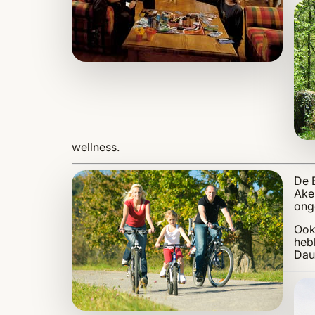
wellness.
De E
Aken
ong
Ook
heb
Daun