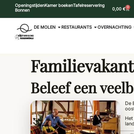
Openingstijden
Kamer boeken
Tafelreservering
0
0,00
€
Bonnen
DE MOLEN
RESTAURANTS
OVERNACHTING
Familievakanti
Beleef een veelb
De E
oost
Het
lan