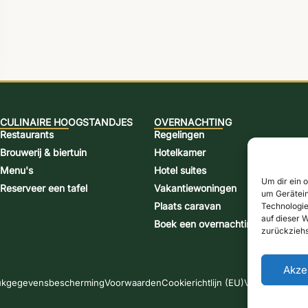
CULINAIRE HOOGSTANDJES
OVERNACHTING
Restaurants
Regelingen
Brouwerij & biertuin
Hotelkamer
Menu's
Hotel suites
Um dir ein 
Reserveer een tafel
Vakantiewoningen
um Gerätein
Plaats caravan
Technologie
auf dieser W
Boek een overnachting
zurückziehs
Akze
uk
gegevensbescherming
Voorwaarden
Cookierichtlijn (EU)
Verzendmetho