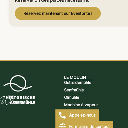
Réservation des places nécessaire.
Réservez maintenant sur Eventbrite !
LE MOULIN
Getreidemühle
Senfmühle
Ölmühle
Machine à vapeur
Distillerie
Appelez-nous
Mühlen-Bäckerei
Formulaire de contact