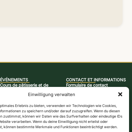
ÉVÉNEMENTS
CONTACT ET INFORMATIONS
Cours de pâtisserie et de
Formulaire de contact
moutarde
Heures d'ouverture
Einwilligung verwalten
Soirée moulin de Cologne
Accès & carte
Brunch jazz
optimales Erlebnis zu bieten, verwenden wir Technologien wie Cookies,
Bulletin d'information
formationen zu speichern und/oder darauf zuzugreifen. Wenn du diesen
Cours de brassage de la bière
Boutique en ligne
n zustimmst, können wir Daten wie das Surfverhalten oder eindeutige IDs
Cours de brûlage de Schnapps
ebsite verarbeiten. Wenn du deine Einwilligung nicht erteilst oder
Bons d'achat
t, können bestimmte Merkmale und Funktionen beeinträchtigt werden.
Journées d'action