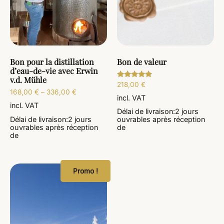
Bon pour la distillation
Bon de valeur
d’eau-de-vie avec Erwin
v.d. Mühle
218,00
€
Note
5.00
168,00
€
–
336,00
€
sur 5
incl. VAT
incl. VAT
Délai de livraison:
2 jours
Délai de livraison:
2 jours
ouvrables
après réception
ouvrables
après réception
de
de
Promo !