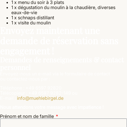
1 x menu du soir à 3 plats
1 x dégustation du moulin à la chaudière, diverses
eaux-de-vie
1 x schnaps distillant
1 x visite du moulin
Envoyez maintenant une
demande de réservation sans
engagement !
Demandes de renseignements & contact
personnel
Envoyez-nous un e-mail via le formulaire de contact
ou contactez-nous par :
Téléphone : +49 6597 92820
Télécopieur : +49 6597 9282-149 ou
E-mail :
info@muehlebirgel.de
Nous attendons votre message avec impatience !
Prénom et nom de famille