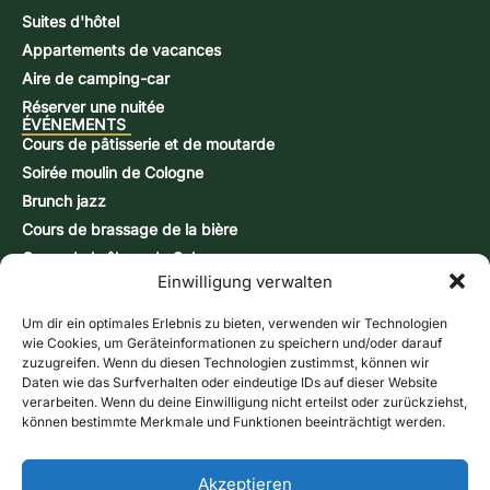
Suites d'hôtel
Appartements de vacances
Aire de camping-car
Réserver une nuitée
ÉVÉNEMENTS
Cours de pâtisserie et de moutarde
Soirée moulin de Cologne
Brunch jazz
Cours de brassage de la bière
Cours de brûlage de Schnapps
Einwilligung verwalten
Journées d'action
CONTACT ET INFORMATIONS
Formulaire de contact
Um dir ein optimales Erlebnis zu bieten, verwenden wir Technologien
wie Cookies, um Geräteinformationen zu speichern und/oder darauf
Heures d'ouverture
zuzugreifen. Wenn du diesen Technologien zustimmst, können wir
Accès & carte
Daten wie das Surfverhalten oder eindeutige IDs auf dieser Website
verarbeiten. Wenn du deine Einwilligung nicht erteilst oder zurückziehst,
Bulletin d'information
können bestimmte Merkmale und Funktionen beeinträchtigt werden.
Boutique en ligne
Bons d'achat
Appelez-nous
Akzeptieren