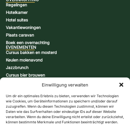
Regelingen
Hotelkamer
Hotel suites
Vakantiewoningen
Plaats caravan
Boek een overnachting
EVENEMENTEN
Cursus bakken en mosterd
Keulen molenavond
Jazzbrunch
Cursus bier brouwen
Snap-brandcursus
Einwilligung verwalten
Actiedagen
CONTACT & INFORMATIE
Um dir ein optimales Erlebnis zu bieten, verwenden wir Technologien
Contactformulier
wie Cookies, um Geräteinformationen zu speichern und/oder darauf
zuzugreifen. Wenn du diesen Technologien zustimmst, können wir
Openingstijden
Daten wie das Surfverhalten oder eindeutige IDs auf dieser Website
Routebeschrijving & kaart
verarbeiten. Wenn du deine Einwilligung nicht erteilst oder zurückziehst,
können bestimmte Merkmale und Funktionen beeinträchtigt werden.
Nieuwsbrief