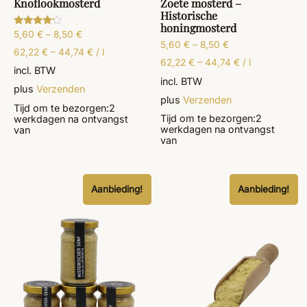
Knoflookmosterd
Zoete mosterd –
Historische
honingmosterd
5,60
€
–
8,50
€
Gewaardeerd
4.00
5,60
€
–
8,50
€
uit 5
62,22
€
–
44,74
€
/
l
62,22
€
–
44,74
€
/
l
incl. BTW
incl. BTW
plus
Verzenden
plus
Verzenden
Tijd om te bezorgen:
2
Tijd om te bezorgen:
2
werkdagen
na ontvangst
werkdagen
na ontvangst
van
van
Aanbieding!
Aanbieding!