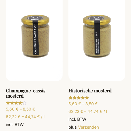
Champagne-cassis
Historische mosterd
mosterd
5,60
€
–
8,50
€
Gewaardeerd
5.00
5,60
€
–
8,50
€
Gewaardeerd
uit 5
62,22
€
–
44,74
€
/
l
4.00
uit 5
62,22
€
–
44,74
€
/
l
incl. BTW
incl. BTW
plus
Verzenden