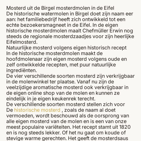
Mosterd uit de Birgel mosterdmolen in de Eifel
De historische watermolen in Birgel doet zijn naam eer
aan: het familiebedrijf heeft zich ontwikkeld tot een
echte bezoekersmagneet in de Eifel. In de eigen
historische mosterdmolen maalt Chefmüller Erwin nog
steeds de regionale mosterdzaadjes voor zijn heerlijke
Eifelmosterd.
Natuurlijke mosterd volgens eigen historisch recept
In de historische mosterdmolen maakt de
hoofdmolenaar zijn eigen mosterd volgens oude en
zelf ontwikkelde recepten, met puur natuurlijke
ingrediënten.
De vier verschillende soorten mosterd zijn verkrijgbaar
in de molenwinkel ter plaatse. Vanaf nu zijn de
veelzijdige aromatische mosterd ook verkrijgbaar in
de eigen online shop van de molen en kunnen ze
eindelijk in je eigen keukenrek terecht.
De verschillende soorten mosterd stellen zich voor
De
historische mosterd
, zoals de naam al doet
vermoeden, wordt beschouwd als de oorsprong van
alle eigen mosterd van de molen en is een van onze
meest populaire variëteiten. Het recept stamt uit 1820
en is nog steeds lekker. Of het nu gaat om koude of
stevige warme gerechten. Het geeft de mosterdsaus