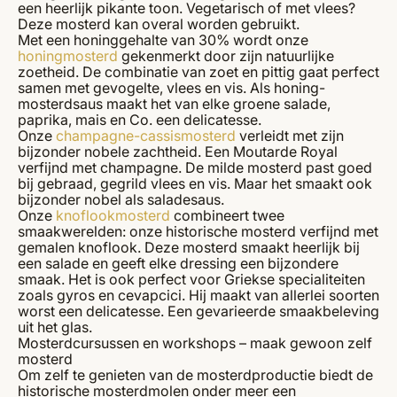
een heerlijk pikante toon. Vegetarisch of met vlees?
Deze mosterd kan overal worden gebruikt.
Met een honinggehalte van 30% wordt onze
honingmosterd
gekenmerkt door zijn natuurlijke
zoetheid. De combinatie van zoet en pittig gaat perfect
samen met gevogelte, vlees en vis. Als honing-
mosterdsaus maakt het van elke groene salade,
paprika, mais en Co. een delicatesse.
Onze
champagne-cassismosterd
verleidt met zijn
bijzonder nobele zachtheid. Een Moutarde Royal
verfijnd met champagne. De milde mosterd past goed
bij gebraad, gegrild vlees en vis. Maar het smaakt ook
bijzonder nobel als saladesaus.
Onze
knoflookmosterd
combineert twee
smaakwerelden: onze historische mosterd verfijnd met
gemalen knoflook. Deze mosterd smaakt heerlijk bij
een salade en geeft elke dressing een bijzondere
smaak. Het is ook perfect voor Griekse specialiteiten
zoals gyros en cevapcici. Hij maakt van allerlei soorten
worst een delicatesse. Een gevarieerde smaakbeleving
uit het glas.
Mosterdcursussen en workshops – maak gewoon zelf
mosterd
Om zelf te genieten van de mosterdproductie biedt de
historische mosterdmolen onder meer een