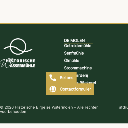
DE MOLEN
Getreidemühle
Senfmühle
Ölmühle
Stoommachine
Distilleerderij
Bel ons
Mühlen-Bäckerei
Contactformulier
© 2026 Historische Birgelse Watermolen – Alle rechten
afdr
voorbehouden