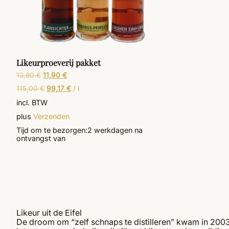
Likeurproeverij pakket
13,80
€
11,90
€
115,00
€
99,17
€
/
l
incl. BTW
plus
Verzenden
Tijd om te bezorgen:
2 werkdagen
na
ontvangst van
Likeur uit de Eifel
De droom om “zelf schnaps te distilleren” kwam in 2003 