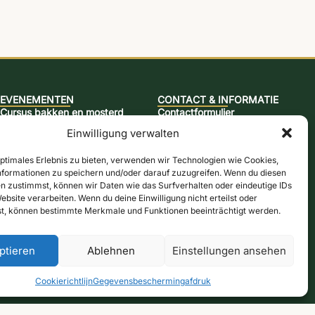
EVENEMENTEN
CONTACT & INFORMATIE
Cursus bakken en mosterd
Contactformulier
Keulen molenavond
Openingstijden
Einwilligung verwalten
Jazzbrunch
Routebeschrijving & kaart
optimales Erlebnis zu bieten, verwenden wir Technologien wie Cookies,
Cursus bier brouwen
Nieuwsbrief
formationen zu speichern und/oder darauf zuzugreifen. Wenn du diesen
Snap-brandcursus
Online winkel
n zustimmst, können wir Daten wie das Surfverhalten oder eindeutige IDs
ebsite verarbeiten. Wenn du deine Einwilligung nicht erteilst oder
Actiedagen
Bonnen
t, können bestimmte Merkmale und Funktionen beeinträchtigt werden.
ptieren
Ablehnen
Einstellungen ansehen
den:
Betalingsmethoden
Herroepingsrecht
Contract herroepen
Cookierichtlijn
Gegevensbescherming
afdruk