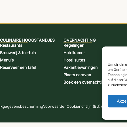
CULINAIRE HOOGSTANDJES
OVERNACHTING
Restaurants
Regelingen
Brouwerij & biertuin
Hotelkamer
Menu's
Hotel suites
Um dir ein 
Reserveer een tafel
Vakantiewoningen
um Gerätein
Plaats caravan
Technologie
auf dieser W
Boek een overnachting
zurückziehs
Akze
uk
gegevensbescherming
Voorwaarden
Cookierichtlijn (EU)
Verzendmetho