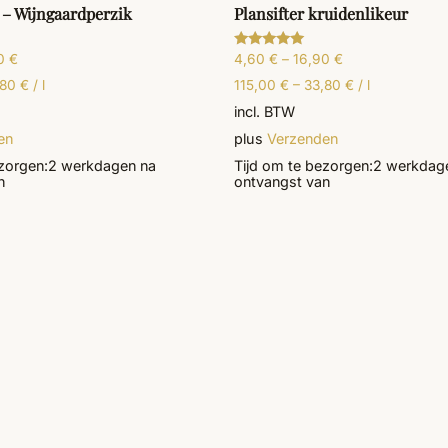
 – Wijngaardperzik
Plansifter kruidenlikeur
90
€
4,60
€
–
16,90
€
Gewaardeerd
5.00
uit 5
,80
€
/
l
115,00
€
–
33,80
€
/
l
incl. BTW
en
plus
Verzenden
zorgen:
2 werkdagen
na
Tijd om te bezorgen:
2 werkdag
n
ontvangst van