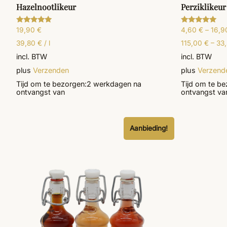
Hazelnootlikeur
Perziklikeur
19,90
€
4,60
€
–
16,
Gewaardeerd
Gewaardeerd
5.00
5.00
uit 5
uit 5
39,80
€
/
l
115,00
€
–
33
incl. BTW
incl. BTW
plus
Verzenden
plus
Verzend
Tijd om te bezorgen:
2 werkdagen
na
Tijd om te be
ontvangst van
ontvangst va
Aanbieding!