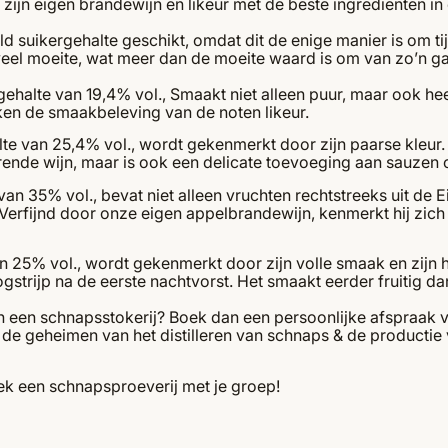
g zijn eigen brandewijn en likeur met de beste ingrediënten in e
d suikergehalte geschikt, omdat dit de enige manier is om tij
t veel moeite, wat meer dan de moeite waard is om van zo’n 
halte van 19,4% vol., Smaakt niet alleen puur, maar ook heerli
en de smaakbeleving van de noten likeur.
e van 25,4% vol., wordt gekenmerkt door zijn paarse kleur. D
rende wijn, maar is ook een delicate toevoeging aan sauzen o
an 35% vol., bevat niet alleen vruchten rechtstreeks uit de 
. Verfijnd door onze eigen appelbrandewijn, kenmerkt hij zic
 25% vol., wordt gekenmerkt door zijn volle smaak en zijn hee
strijp na de eerste nachtvorst. Het smaakt eerder fruitig da
n een schnapsstokerij? Boek dan een persoonlijke afspraak 
 de geheimen van het distilleren van schnaps & de productie
k een schnapsproeverij met je groep!