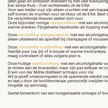
laten gaan en sindsdien distilleert hij met veel toewijdin
Een slokje thuis – fruit rechtstreeks uit de Eifel
Voor een helder vuur zijn alleen vruchten met een bepaal
zelf komen de vruchten voor de likeur uit de Eifel. Bes
De verschillende likeuren stellen zich voor
Onze bijzonder romige
hazelnootlikeur
met een alcoholge
warme dranken. Fijngehakte hazelnoten als topping mak
Onze
perziklikeur wijngaardperzik
met een alcoholgehalt
alleen uitstekend als aperitief bij champagne of mousse
Onze
plannenifter kruidenlikeur
met een alcoholgehalte v
heerlijk puur (op ijs) of in koude of warme mixdrankjes
maag controleert of alles volgens plan is.
Onze fruitige
sleedoornlikeur
met een alcoholgehalte van
te vinden aan de bosranden, maar zijn pas eetbaar en oog
Erwin von der Mühle distilleert schnaps voor mij
Wil je jezelf onderdompelen in de spannende wereld va
en laat u door de hoofdmolenaar persoonlijk inwijden in
mogelijk op aanvraag.
Geniet binnenkort van een huisgemaakte schnaps of boe