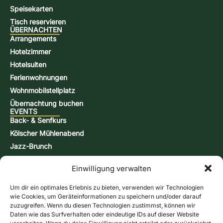
Speisekarten
Tisch reservieren
ÜBERNACHTEN
Arrangements
Hotelzimmer
Hotelsuiten
Ferienwohnungen
Wohnmobilstellplatz
Übernachtung buchen
EVENTS
Back- & Senfkurs
Kölscher Mühlenabend
Jazz-Brunch
Bierbraukurs
Einwilligung verwalten
Schnappsbrenn-Kurs
Aktionstage
Um dir ein optimales Erlebnis zu bieten, verwenden wir Technologien
KONTAKT & INFORMATIONEN
wie Cookies, um Geräteinformationen zu speichern und/oder darauf
Kontaktformular
zuzugreifen. Wenn du diesen Technologien zustimmst, können wir
Daten wie das Surfverhalten oder eindeutige IDs auf dieser Website
Öffnungszeiten