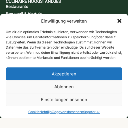
CULINAIRE HOOGSTANDJES
Restaurants
Brouwerij & biertuin
Einwilligung verwalten
Menu's
Reserveer een tafel
Um dir ein optimales Erlebnis zu bieten, verwenden wir Technologien
OVERNACHTING
wie Cookies, um Geräteinformationen zu speichern und/oder darauf
Regelingen
zuzugreifen. Wenn du diesen Technologien zustimmst, können wir
Hotelkamer
Daten wie das Surfverhalten oder eindeutige IDs auf dieser Website
verarbeiten. Wenn du deine Einwilligung nicht erteilst oder zurückziehst,
Hotel suites
können bestimmte Merkmale und Funktionen beeinträchtigt werden.
Vakantiewoningen
Plaats caravan
Bel ons
Akzeptieren
Boek een overnachting
EVENEMENTEN
Contactformulier
Cursus bakken en mosterd
Ablehnen
Keulen molenavond
Einstellungen ansehen
Jazzbrunch
Cursus bier brouwen
Cookierichtlijn
Gegevensbescherming
afdruk
Snap-brandcursus
Actiedagen
CONTACT & INFORMATIE