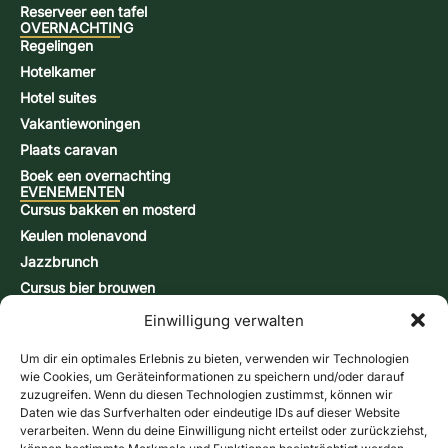
Reserveer een tafel
OVERNACHTING
Regelingen
Hotelkamer
Hotel suites
Vakantiewoningen
Plaats caravan
Boek een overnachting
EVENEMENTEN
Cursus bakken en mosterd
Keulen molenavond
Jazzbrunch
Cursus bier brouwen
Snap-brandcursus
Einwilligung verwalten
Actiedagen
CONTACT & INFORMATIE
Um dir ein optimales Erlebnis zu bieten, verwenden wir Technologien
Contactformulier
wie Cookies, um Geräteinformationen zu speichern und/oder darauf
zuzugreifen. Wenn du diesen Technologien zustimmst, können wir
Openingstijden
Daten wie das Surfverhalten oder eindeutige IDs auf dieser Website
Routebeschrijving & kaart
verarbeiten. Wenn du deine Einwilligung nicht erteilst oder zurückziehst,