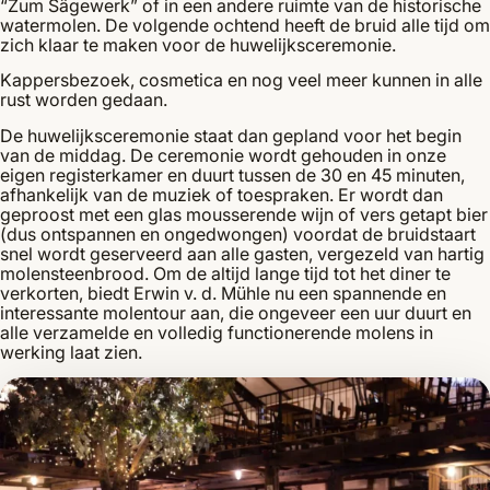
“Zum Sägewerk” of in een andere ruimte van de historische
watermolen. De volgende ochtend heeft de bruid alle tijd om
zich klaar te maken voor de huwelijksceremonie.
Kappersbezoek, cosmetica en nog veel meer kunnen in alle
rust worden gedaan.
De huwelijksceremonie staat dan gepland voor het begin
van de middag. De ceremonie wordt gehouden in onze
eigen registerkamer en duurt tussen de 30 en 45 minuten,
afhankelijk van de muziek of toespraken. Er wordt dan
geproost met een glas mousserende wijn of vers getapt bier
(dus ontspannen en ongedwongen) voordat de bruidstaart
snel wordt geserveerd aan alle gasten, vergezeld van hartig
molensteenbrood. Om de altijd lange tijd tot het diner te
verkorten, biedt Erwin v. d. Mühle nu een spannende en
interessante molentour aan, die ongeveer een uur duurt en
alle verzamelde en volledig functionerende molens in
werking laat zien.