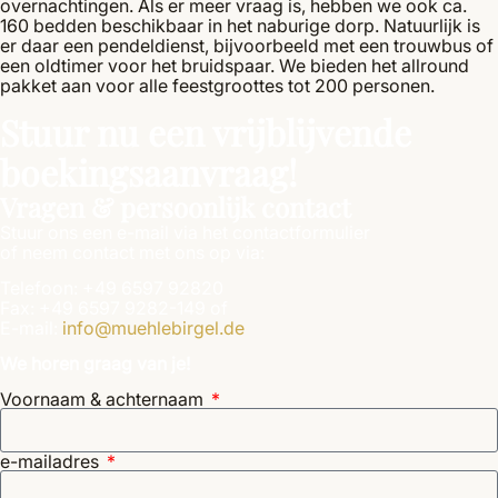
overnachtingen. Als er meer vraag is, hebben we ook ca.
160 bedden beschikbaar in het naburige dorp. Natuurlijk is
er daar een pendeldienst, bijvoorbeeld met een trouwbus of
een oldtimer voor het bruidspaar. We bieden het allround
pakket aan voor alle feestgroottes tot 200 personen.
Stuur nu een vrijblijvende
boekingsaanvraag!
Vragen & persoonlijk contact
Stuur ons een e-mail via het contactformulier
of neem contact met ons op via:
Telefoon: +49 6597 92820
Fax: +49 6597 9282-149 of
E-mail:
info@muehlebirgel.de
We horen graag van je!
Voornaam & achternaam
e-mailadres