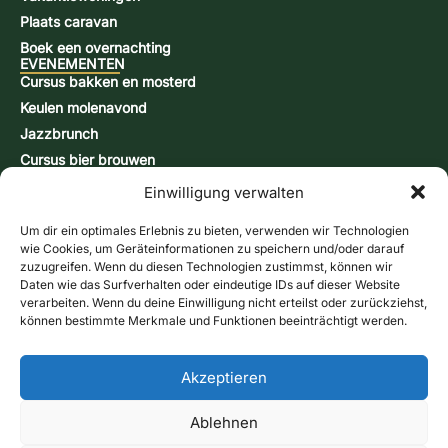
Plaats caravan
Boek een overnachting
EVENEMENTEN
Cursus bakken en mosterd
Keulen molenavond
Jazzbrunch
Cursus bier brouwen
Snap-brandcursus
Einwilligung verwalten
Actiedagen
CONTACT & INFORMATIE
Um dir ein optimales Erlebnis zu bieten, verwenden wir Technologien
Contactformulier
wie Cookies, um Geräteinformationen zu speichern und/oder darauf
zuzugreifen. Wenn du diesen Technologien zustimmst, können wir
Openingstijden
Daten wie das Surfverhalten oder eindeutige IDs auf dieser Website
Routebeschrijving & kaart
verarbeiten. Wenn du deine Einwilligung nicht erteilst oder zurückziehst,
können bestimmte Merkmale und Funktionen beeinträchtigt werden.
Nieuwsbrief
Online winkel
Bel ons
Bonnen
Akzeptieren
Contactformulier
Ablehnen
afdruk
gegevensbescherming
Voorwaarden
Cookierichtlijn (EU)
Verzendmethoden:
Betalingsmethoden
Herroepingsrecht