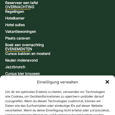
Reserveer een tafel
OVERNACHTING
Regelingen
Hotelkamer
Hotel suites
Vakantiewoningen
Plaats caravan
Boek een overnachting
EVENEMENTEN
Cursus bakken en mosterd
Keulen molenavond
Jazzbrunch
Cursus bier brouwen
Snap-brandcursus
Einwilligung verwalten
Actiedagen
CONTACT & INFORMATIE
Um dir ein optimales Erlebnis zu bieten, verwenden wir Technologien
Contactformulier
wie Cookies, um Geräteinformationen zu speichern und/oder darauf
zuzugreifen. Wenn du diesen Technologien zustimmst, können wir
Openingstijden
Daten wie das Surfverhalten oder eindeutige IDs auf dieser Website
Routebeschrijving & kaart
verarbeiten. Wenn du deine Einwilligung nicht erteilst oder zurückziehst,
können bestimmte Merkmale und Funktionen beeinträchtigt werden.