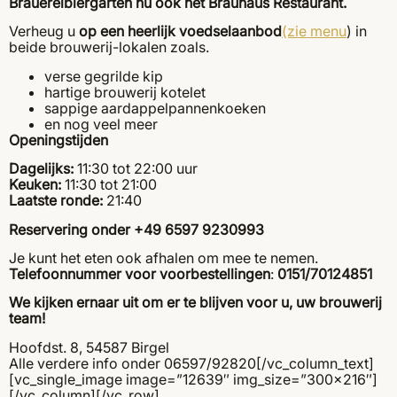
Brauereibiergarten nu ook het Brauhaus Restaurant.
Verheug u
op een heerlijk voedselaanbod
(zie menu
) in
beide brouwerij-lokalen zoals.
verse gegrilde kip
hartige brouwerij kotelet
sappige aardappelpannenkoeken
en nog veel meer
Openingstijden
Dagelijks:
11:30 tot 22:00 uur
Keuken:
11:30 tot 21:00
Laatste ronde:
21:40
Reservering onder +49 6597 9230993
Je kunt het eten ook afhalen om mee te nemen.
Telefoonnummer voor voorbestellingen
:
0151/70124851
We kijken ernaar uit om er te blijven voor u, uw brouwerij
team!
Hoofdst. 8, 54587 Birgel
Alle verdere info onder 06597/92820[/vc_column_text]
[vc_single_image image=”12639″ img_size=”300×216″]
[/vc_column][/vc_row]