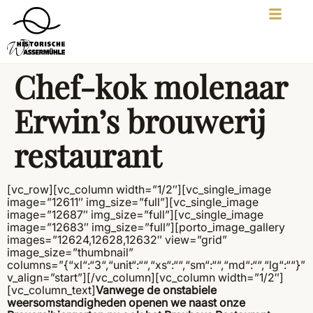
Chef-kok molenaar
Erwin’s brouwerij
restaurant
[vc_row][vc_column width=”1/2″][vc_single_image
image=”12611″ img_size=”full”][vc_single_image
image=”12687″ img_size=”full”][vc_single_image
image=”12683″ img_size=”full”][porto_image_gallery
images=”12624,12628,12632″ view=”grid”
image_size=”thumbnail”
columns=”{“xl“:“3“,“unit“:““,“xs“:““,“sm“:““,“md“:““,“lg“:““}”
v_align=”start”][/vc_column][vc_column width=”1/2″]
[vc_column_text]
Vanwege de onstabiele
weersomstandigheden openen we naast onze