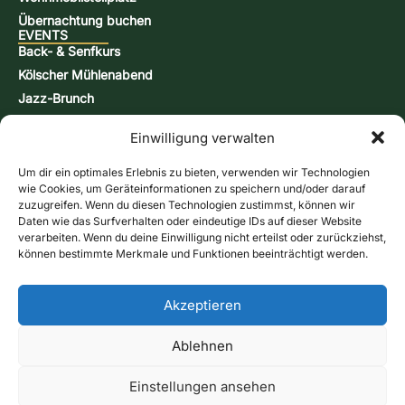
Übernachtung buchen
EVENTS
Back- & Senfkurs
Kölscher Mühlenabend
Jazz-Brunch
Bierbraukurs
Einwilligung verwalten
Schnappsbrenn-Kurs
Aktionstage
Um dir ein optimales Erlebnis zu bieten, verwenden wir Technologien
KONTAKT & INFORMATIONEN
wie Cookies, um Geräteinformationen zu speichern und/oder darauf
Kontaktformular
zuzugreifen. Wenn du diesen Technologien zustimmst, können wir
Daten wie das Surfverhalten oder eindeutige IDs auf dieser Website
Öffnungszeiten
verarbeiten. Wenn du deine Einwilligung nicht erteilst oder zurückziehst,
Anfahrt & Karte
können bestimmte Merkmale und Funktionen beeinträchtigt werden.
Newsletter
Online-Shop
Ruft uns an
Akzeptieren
Gutscheine
Kontaktformular
Ablehnen
Impressum
Datenschutz
AGB
Cookie-Richtlinie (EU)
Versandarten
Zahlungsarten
Widerrufsbelehrung
Vertrag widerrufen
Einstellungen ansehen
© 2026 Historische Wassermühle Birgel · Alle Rechte