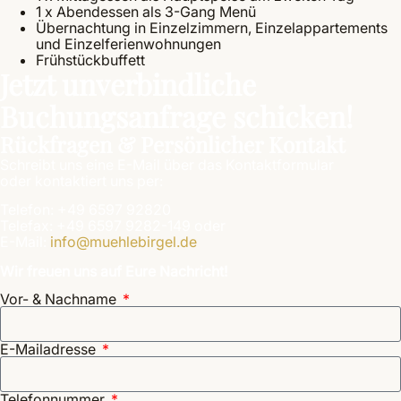
1 x Abendessen als 3-Gang Menü
Übernachtung in Einzelzimmern, Einzelappartements
und Einzelferienwohnungen
Frühstückbuffett
Jetzt unverbindliche
Buchungsanfrage schicken!
Rückfragen & Persönlicher Kontakt
Schreibt uns eine E-Mail über das Kontaktformular
oder kontaktiert uns per:
Telefon: +49 6597 92820
Telefax: +49 6597 9282-149 oder
E-Mail:
info@muehlebirgel.de
Wir freuen uns auf Eure Nachricht!
Vor- & Nachname
E-Mailadresse
Telefonnummer