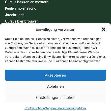
Cursus bakken en mosterd
Keulen molenavond
Jazzbrunch
Cursus bier brouwen
Snap-brandcursus
Einwilligung verwalten
Actiedagen
CONTACT & INFORMATIE
Um dir ein optimales Erlebnis zu bieten, verwenden wir Technologien
Contactformulier
wie Cookies, um Geräteinformationen zu speichern und/oder darauf
zuzugreifen. Wenn du diesen Technologien zustimmst, können wir
Openingstijden
Daten wie das Surfverhalten oder eindeutige IDs auf dieser Website
Routebeschrijving & kaart
verarbeiten. Wenn du deine Einwilligung nicht erteilst oder zurückziehst,
können bestimmte Merkmale und Funktionen beeinträchtigt werden.
Nieuwsbrief
Online winkel
Bel ons
Bonnen
Akzeptieren
Contactformulier
Ablehnen
afdruk
gegevensbescherming
Voorwaarden
Cookierichtlijn (EU)
Verzendmethoden:
Betalingsmethoden
Herroepingsrecht
Contract herroepen
Einstellungen ansehen
© 2026 Historische Birgelse Watermolen – Alle rechten
voorbehouden
Cookierichtlijn
Gegevensbescherming
afdruk