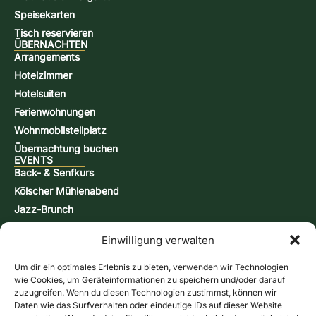
Speisekarten
Tisch reservieren
ÜBERNACHTEN
Arrangements
Hotelzimmer
Hotelsuiten
Ferienwohnungen
Wohnmobilstellplatz
Übernachtung buchen
EVENTS
Back- & Senfkurs
Kölscher Mühlenabend
Jazz-Brunch
Bierbraukurs
Einwilligung verwalten
Schnappsbrenn-Kurs
Aktionstage
Um dir ein optimales Erlebnis zu bieten, verwenden wir Technologien
KONTAKT & INFORMATIONEN
wie Cookies, um Geräteinformationen zu speichern und/oder darauf
Kontaktformular
zuzugreifen. Wenn du diesen Technologien zustimmst, können wir
Daten wie das Surfverhalten oder eindeutige IDs auf dieser Website
Öffnungszeiten