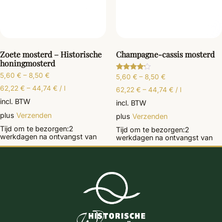
Zoete mosterd – Historische
Champagne-cassis mosterd
honingmosterd
5,60
€
–
8,50
€
5,60
€
–
8,50
€
Gewaardeerd
4.00
62,22
€
–
44,74
€
/
l
uit 5
62,22
€
–
44,74
€
/
l
incl. BTW
incl. BTW
plus
Verzenden
plus
Verzenden
Tijd om te bezorgen:
2
Tijd om te bezorgen:
2
werkdagen
na ontvangst van
werkdagen
na ontvangst van