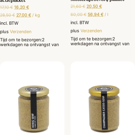
21,60
€
20,50
€
17,10
€
16,20
€
60,00
€
56,94
€
/
l
28,50
€
27,00
€
/
kg
incl. BTW
incl. BTW
plus
Verzenden
plus
Verzenden
Tijd om te bezorgen:
2
Tijd om te bezorgen:
2
werkdagen
na ontvangst van
werkdagen
na ontvangst van