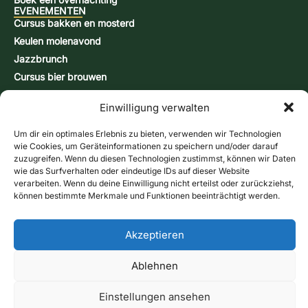
EVENEMENTEN
Cursus bakken en mosterd
Keulen molenavond
Jazzbrunch
Cursus bier brouwen
Snap-brandcursus
Einwilligung verwalten
Actiedagen
CONTACT & INFORMATIE
Um dir ein optimales Erlebnis zu bieten, verwenden wir Technologien
Contactformulier
wie Cookies, um Geräteinformationen zu speichern und/oder darauf
Openingstijden
zuzugreifen. Wenn du diesen Technologien zustimmst, können wir Daten
wie das Surfverhalten oder eindeutige IDs auf dieser Website
Routebeschrijving & kaart
verarbeiten. Wenn du deine Einwilligung nicht erteilst oder zurückziehst,
Nieuwsbrief
können bestimmte Merkmale und Funktionen beeinträchtigt werden.
Online winkel
Bonnen
Bel ons
Akzeptieren
Contactformulier
afdruk
gegevensbescherming
Voorwaarden
Cookierichtlijn (EU)
Ablehnen
Verzendmethoden:
Betalingsmethoden
Herroepingsrecht
Contract herroepen
© 2026 Historische Birgelse Watermolen – Alle rechten
Einstellungen ansehen
voorbehouden