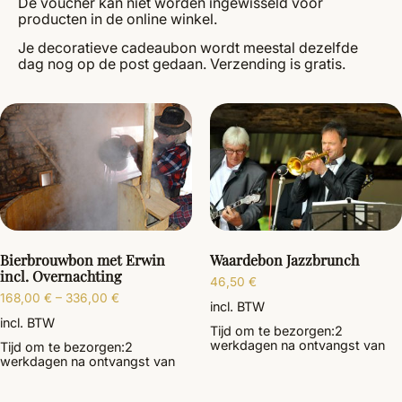
De voucher kan niet worden ingewisseld voor
producten in de online winkel.
Je decoratieve cadeaubon wordt meestal dezelfde
dag nog op de post gedaan. Verzending is gratis.
Bierbrouwbon met Erwin
Waardebon Jazzbrunch
incl. Overnachting
46,50
€
168,00
€
–
336,00
€
incl. BTW
incl. BTW
Tijd om te bezorgen:
2
werkdagen
na ontvangst van
Tijd om te bezorgen:
2
werkdagen
na ontvangst van