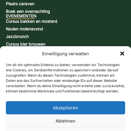
Plaats caravan
Boek een overnachting
EVENEMENTEN
Cursus bakken en mosterd
Keulen molenavond
Jazzbrunch
Cursus bier brouwen
Snap-brandcursus
Einwilligung verwalten
Actiedagen
CONTACT & INFORMATIE
Um dir ein optimales Erlebnis zu bieten, verwenden wir Technologien
Contactformulier
wie Cookies, um Geräteinformationen zu speichern und/oder darauf
zuzugreifen. Wenn du diesen Technologien zustimmst, können wir
Openingstijden
Daten wie das Surfverhalten oder eindeutige IDs auf dieser Website
Routebeschrijving & kaart
verarbeiten. Wenn du deine Einwilligung nicht erteilst oder zurückziehst,
können bestimmte Merkmale und Funktionen beeinträchtigt werden.
Nieuwsbrief
Online winkel
Bel ons
Bonnen
Akzeptieren
Contactformulier
Ablehnen
afdruk
gegevensbescherming
Voorwaarden
Cookierichtlijn (EU)
Verzendmethoden:
Betalingsmethoden
Herroepingsrecht