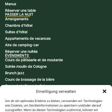
Menus
Réserver une table
PASSER LA NUIT
Arrangements
Chambre d'hôtel
Suites d'hôtel
Appartements de vacances
Aire de camping-car
Réserver une nuitée
ÉVÉNEMENTS
Cours de pâtisserie et de moutarde
Soirée moulin de Cologne
Brunch jazz
Cours de brassage de la bière
Cours de brûlage de Schnapps
Einwilligung verwalten
Journées d'action
CONTACT ET INFORMATIONS
Formulaire de contact
Um dir ein optimales Erlebnis zu bieten, verwenden wir Technologien
wie Cookies, um Geräteinformationen zu speichern und/oder darauf
Heures d'ouverture
zuzugreifen. Wenn du diesen Technologien zustimmst, können wir