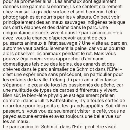
pour se promener ainsi. Les animaux sont également
donnés une gamme si énorme; Ils se sentent clairement
chez eux sur la grande surface et sont heureux d’être
photographiés et nourris par les visiteurs. On peut voir
principalement des animaux sauvages indigènes tels que
des cerfs élaphes et des daims dans le parc. Une
cinquantaine de cerfs vivent dans le parc animalier – où
avez-vous la chance d’apercevoir autant de ces
puissants animaux à l’état sauvage ? Une visite au parc en
automne vaut particulièrement la peine, car vous pourrez
alors observer les animaux pendant le rut. Mais vous
pouvez également vous rapprocher d’animaux
domestiques tels que des lapins, des canards et des
chèvres dans le parc animalier de Schmidt dans l’Eifel –
c’est une expérience sans précédent, en particulier pour
les enfants de la ville. L’étang du parc animalier laisse
s’épanouir le cœur de tous les passionnés de pêche, car
une multitude de types de carpes différentes y vivent.
Bien sûr, le bien-être physique est également pris en
compte : dans « Lilli’s Kaffestube », il y a toutes sortes de
nourriture pour les petits et les grands appétits. Soit dit en
passant, si vous voulez seulement visiter le café, vous ne
payez aucune entrée et avez toujours une belle vue sur
les animaux.
Le parc animalier Schmidt dans l’Eifel peut être visité