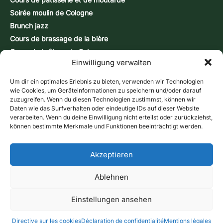
Soirée moulin de Cologne
Brunch jazz
Cours de brassage de la bière
Cours de brûlage de Schnapps
Einwilligung verwalten
Journées d'action
CONTACT ET INFORMATIONS
Formulaire de contact
Um dir ein optimales Erlebnis zu bieten, verwenden wir Technologien
wie Cookies, um Geräteinformationen zu speichern und/oder darauf
Heures d'ouverture
zuzugreifen. Wenn du diesen Technologien zustimmst, können wir
Accès & carte
Daten wie das Surfverhalten oder eindeutige IDs auf dieser Website
verarbeiten. Wenn du deine Einwilligung nicht erteilst oder zurückziehst,
Bulletin d'information
können bestimmte Merkmale und Funktionen beeinträchtigt werden.
Boutique en ligne
Bons d'achat
Appelez-nous
Akzeptieren
Formulaire de contact
Mentions légales
Protection des données
Ablehnen
CONDITIONS GÉNÉRALES DE VENTE
Directive sur les cookies (UE)
Méthodes de livraison
méthodes de payement
Information sur le droit de rétractation
Einstellungen ansehen
Annuler le contrat
2026 Historische Wassermühle Birgel – Tous droits réservés
Directive sur les cookies
Déclaration de confidentialité
Mentions légales