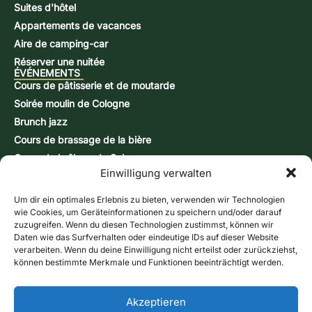
Suites d'hôtel
Appartements de vacances
Aire de camping-car
Réserver une nuitée
ÉVÉNEMENTS
Cours de pâtisserie et de moutarde
Soirée moulin de Cologne
Brunch jazz
Cours de brassage de la bière
Cours de brûlage de Schnapps
Einwilligung verwalten
Journées d'action
CONTACT ET INFORMATIONS
Formulaire de contact
Um dir ein optimales Erlebnis zu bieten, verwenden wir Technologien
wie Cookies, um Geräteinformationen zu speichern und/oder darauf
Heures d'ouverture
zuzugreifen. Wenn du diesen Technologien zustimmst, können wir
Accès & carte
Daten wie das Surfverhalten oder eindeutige IDs auf dieser Website
verarbeiten. Wenn du deine Einwilligung nicht erteilst oder zurückziehst,
Bulletin d'information
können bestimmte Merkmale und Funktionen beeinträchtigt werden.
Boutique en ligne
Bons d'achat
Appelez-nous
Akzeptieren