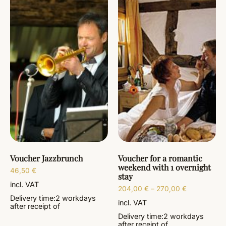
Voucher Jazzbrunch
Voucher for a romantic
weekend with 1 overnight
46,50
€
stay
incl. VAT
204,00
€
–
270,00
€
Delivery time:
2 workdays
incl. VAT
after receipt of
Delivery time:
2 workdays
after receipt of