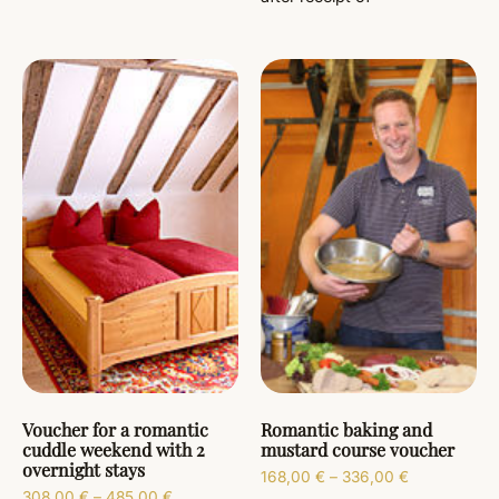
Voucher for a romantic
Romantic baking and
cuddle weekend with 2
mustard course voucher
overnight stays
168,00
€
–
336,00
€
308,00
€
–
485,00
€