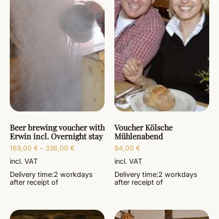
Beer brewing voucher with
Voucher Kölsche
Erwin incl. Overnight stay
Mühlenabend
168,00
€
–
336,00
€
94,00
€
incl. VAT
incl. VAT
Delivery time:
2 workdays
Delivery time:
2 workdays
after receipt of
after receipt of