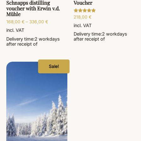
Schnapps distilling
Voucher
voucher with Erwin v.d.
Mühle
218,00
€
Rated
5.00
168,00
€
–
336,00
€
out of 5
incl. VAT
incl. VAT
Delivery time:
2 workdays
Delivery time:
2 workdays
after receipt of
after receipt of
Sale!