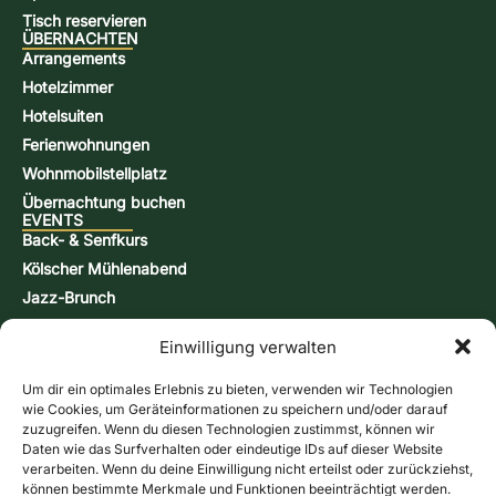
Tisch reservieren
ÜBERNACHTEN
Arrangements
Hotelzimmer
Hotelsuiten
Ferienwohnungen
Wohnmobilstellplatz
Übernachtung buchen
EVENTS
Back- & Senfkurs
Kölscher Mühlenabend
Jazz-Brunch
Bierbraukurs
Einwilligung verwalten
Schnappsbrenn-Kurs
Aktionstage
Um dir ein optimales Erlebnis zu bieten, verwenden wir Technologien
KONTAKT & INFORMATIONEN
wie Cookies, um Geräteinformationen zu speichern und/oder darauf
Kontaktformular
zuzugreifen. Wenn du diesen Technologien zustimmst, können wir
Daten wie das Surfverhalten oder eindeutige IDs auf dieser Website
Öffnungszeiten
verarbeiten. Wenn du deine Einwilligung nicht erteilst oder zurückziehst,
Anfahrt & Karte
können bestimmte Merkmale und Funktionen beeinträchtigt werden.