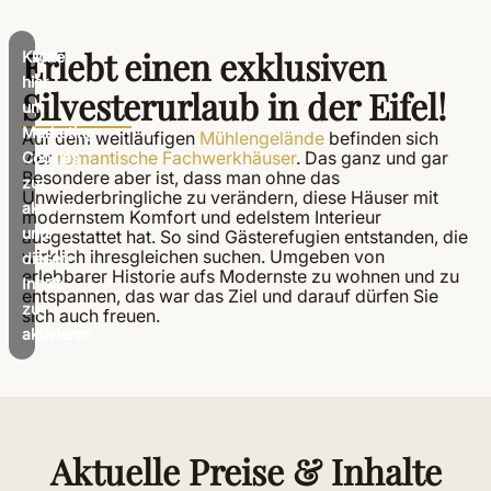
Erlebt einen exklusiven
Klicke
hier,
Silvesterurlaub in der Eifel!
um
Marketing-
Auf dem weitläufigen
Mühlengelände
befinden sich
vier
romantische Fachwerkhäuser
. Das ganz und gar
Cookies
Besondere aber ist, dass man ohne das
zu
Unwiederbringliche zu verändern, diese Häuser mit
akzeptieren
modernstem Komfort und edelstem Interieur
und
ausgestattet hat. So sind Gästerefugien entstanden, die
wirklich ihresgleichen suchen. Umgeben von
diesen
erlebbarer Historie aufs Modernste zu wohnen und zu
Inhalt
entspannen, das war das Ziel und darauf dürfen Sie
zu
sich auch freuen.
aktivieren
Aktuelle Preise & Inhalte