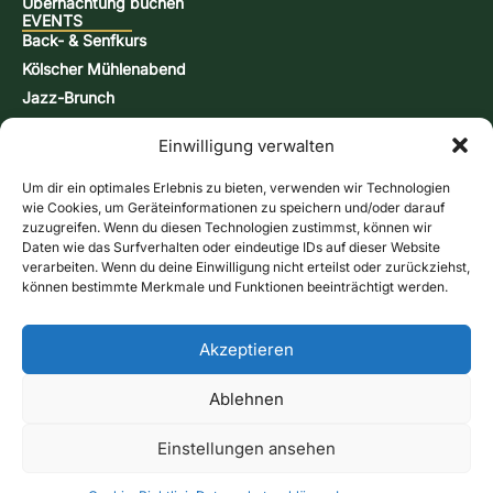
Übernachtung buchen
EVENTS
Back- & Senfkurs
Kölscher Mühlenabend
Jazz-Brunch
Bierbraukurs
Einwilligung verwalten
Schnappsbrenn-Kurs
Aktionstage
Um dir ein optimales Erlebnis zu bieten, verwenden wir Technologien
KONTAKT & INFORMATIONEN
wie Cookies, um Geräteinformationen zu speichern und/oder darauf
Kontaktformular
zuzugreifen. Wenn du diesen Technologien zustimmst, können wir
Daten wie das Surfverhalten oder eindeutige IDs auf dieser Website
Öffnungszeiten
verarbeiten. Wenn du deine Einwilligung nicht erteilst oder zurückziehst,
Anfahrt & Karte
können bestimmte Merkmale und Funktionen beeinträchtigt werden.
Newsletter
Online-Shop
Ruft uns an
Akzeptieren
Gutscheine
Kontaktformular
Ablehnen
Impressum
Datenschutz
AGB
Cookie-Richtlinie (EU)
Versandarten
Zahlungsarten
Widerrufsbelehrung
Vertrag widerrufen
Einstellungen ansehen
© 2026 Historische Wassermühle Birgel · Alle Rechte
vorbehalten