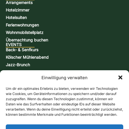
Arrangements
Hotelzimmer
Hotelsuiten
Ferienwohnungen
Wohnmobilstellplatz
Übernachtung buchen
EVENTS
Back- & Senfkurs
Kölscher Mühlenabend
Jazz-Brunch
Bierbraukurs
Einwilligung verwalten
Schnappsbrenn-Kurs
Aktionstage
Um dir ein optimales Erlebnis zu bieten, verwenden wir Technologien
KONTAKT & INFORMATIONEN
wie Cookies, um Geräteinformationen zu speichern und/oder darauf
Kontaktformular
zuzugreifen. Wenn du diesen Technologien zustimmst, können wir
Daten wie das Surfverhalten oder eindeutige IDs auf dieser Website
Öffnungszeiten
verarbeiten. Wenn du deine Einwilligung nicht erteilst oder zurückziehst,
Anfahrt & Karte
können bestimmte Merkmale und Funktionen beeinträchtigt werden.
Newsletter
Online-Shop