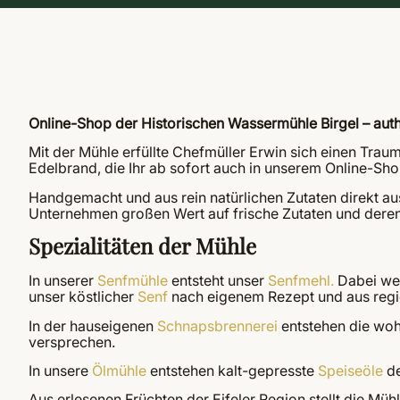
Online-Shop der Historischen Wassermühle Birgel – auth
Mit der Mühle erfüllte Chefmüller Erwin sich einen Trau
Edelbrand, die Ihr ab sofort auch in unserem Online-S
Handgemacht und aus rein natürlichen Zutaten direkt aus 
Unternehmen großen Wert auf frische Zutaten und deren
Spezialitäten der Mühle
In unserer
Senfmühle
entsteht unser
Senfmehl.
Dabei wer
unser köstlicher
Senf
nach eigenem Rezept und aus regi
In der hauseigenen
Schnapsbrennerei
entstehen die wo
versprechen.
In unsere
Ölmühle
entstehen kalt-gepresste
Speiseöle
de
Aus erlesenen Früchten der Eifeler Region stellt die Mü