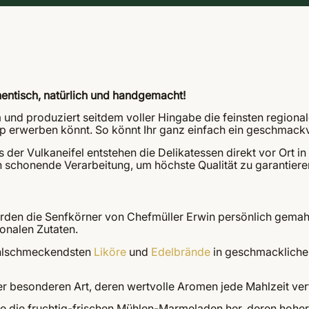
entisch, natürlich und handgemacht!
m und produziert seitdem voller Hingabe die feinsten regiona
hop erwerben könnt. So könnt Ihr ganz einfach ein geschmac
der Vulkaneifel entstehen die Delikatessen direkt vor Ort in
 schonende Verarbeitung, um höchste Qualität zu garantiere
den die Senfkörner von Chefmüller Erwin persönlich gemahle
onalen Zutaten.
hlschmeckendsten
Liköre
und
Edelbrände
in geschmackliche
r besonderen Art, deren wertvolle Aromen jede Mahlzeit ver
hle die fruchtig-frischen Mühlen-Marmeladen her, deren hohe