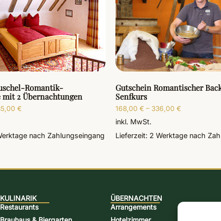
uschel-Romantik-
Gutschein Romantischer Bac
 mit 2 Übernachtungen
Senfkurs
85,00
€
168,00
€
–
336,00
€
inkl. MwSt.
Werktage
nach Zahlungseingang
Lieferzeit:
2 Werktage
nach Zah
KULINARIK
ÜBERNACHTEN
Restaurants
Arrangements
Brauhaus & Biergarten
Hotelzimmer