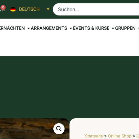
0
€
DEUTSCH
ERNACHTEN
ARRANGEMENTS
EVENTS & KURSE
GRUPPEN
Startseite
»
Online Shop
»
G