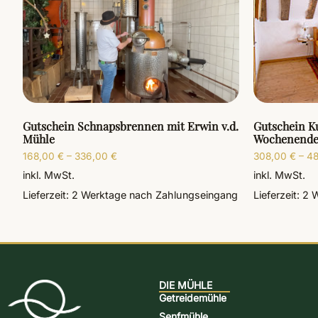
Gutschein Schnapsbrennen mit Erwin v.d.
Gutschein K
Mühle
Wochenende
168,00
€
–
336,00
€
308,00
€
–
4
inkl. MwSt.
inkl. MwSt.
Lieferzeit:
2 Werktage
nach Zahlungseingang
Lieferzeit:
2 
DIE MÜHLE
Getreidemühle
Senfmühle