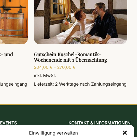
k- und
Gutschein Kuschel-Romantik-
Wochenende mit 1 Übernachtung
204,00
€
–
270,00
€
inkl. MwSt.
lungseingang
Lieferzeit:
2 Werktage
nach Zahlungseingang
EVENTS
KONTAKT & INFORMATIONEN
Back- & Senfkurs
Kontaktformular
Einwilligung verwalten
Kölscher Mühlenabend
Öffnungszeiten