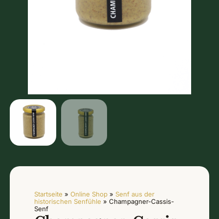
Startseite
»
Online Shop
»
Senf aus der
historischen Senfühle
»
Champagner-Cassis-
Senf