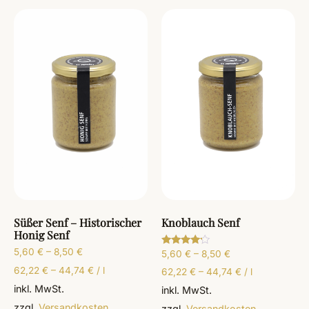
Süßer Senf – Historischer
Knoblauch Senf
Honig Senf
5,60
€
–
8,50
€
5,60
€
–
8,50
€
Bewertet
mit
62,22
€
–
44,74
€
/
l
4.00
62,22
€
–
44,74
€
/
l
von 5
inkl. MwSt.
inkl. MwSt.
zzgl.
Versandkosten
zzgl.
Versandkosten