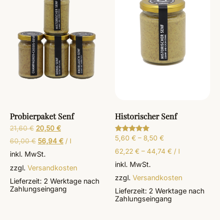
Probierpaket Senf
Historischer Senf
21,60
€
20,50
€
5,60
€
–
8,50
€
Bewertet
60,00
€
56,94
€
/
l
mit
5.00
62,22
€
–
44,74
€
/
l
inkl. MwSt.
von 5
inkl. MwSt.
zzgl.
Versandkosten
zzgl.
Versandkosten
Lieferzeit:
2 Werktage
nach
Zahlungseingang
Lieferzeit:
2 Werktage
nach
Zahlungseingang