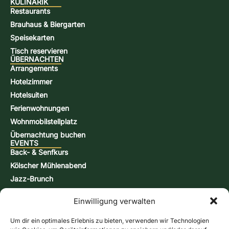
KULINARIK
Restaurants
Brauhaus & Biergarten
Speisekarten
Tisch reservieren
ÜBERNACHTEN
Arrangements
Hotelzimmer
Hotelsuiten
Ferienwohnungen
Wohnmobilstellplatz
Übernachtung buchen
EVENTS
Back- & Senfkurs
Kölscher Mühlenabend
Jazz-Brunch
Bierbraukurs
Einwilligung verwalten
Schnappsbrenn-Kurs
Aktionstage
Um dir ein optimales Erlebnis zu bieten, verwenden wir Technologien
KONTAKT & INFORMATIONEN