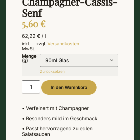
Champagner-Cassis-
Senf
5,60
€
62,22
€
/
l
inkl.
zzgl.
Versandkosten
MwSt.
Menge
(g)
Zurücksetzen
Alternative:
In den Warenkorb
• Verfeinert mit Champagner
• Besonders mild im Geschmack
• Passt hervorragend zu edlen
Salatsaucen