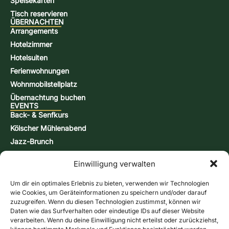
Speisekarten
Tisch reservieren
ÜBERNACHTEN
Arrangements
Hotelzimmer
Hotelsuiten
Ferienwohnungen
Wohnmobilstellplatz
Übernachtung buchen
EVENTS
Back- & Senfkurs
Kölscher Mühlenabend
Jazz-Brunch
Bierbraukurs
Einwilligung verwalten
Schnappsbrenn-Kurs
Aktionstage
Um dir ein optimales Erlebnis zu bieten, verwenden wir Technologien
KONTAKT & INFORMATIONEN
wie Cookies, um Geräteinformationen zu speichern und/oder darauf
Kontaktformular
zuzugreifen. Wenn du diesen Technologien zustimmst, können wir
Daten wie das Surfverhalten oder eindeutige IDs auf dieser Website
Öffnungszeiten
verarbeiten. Wenn du deine Einwilligung nicht erteilst oder zurückziehst,
Anfahrt & Karte