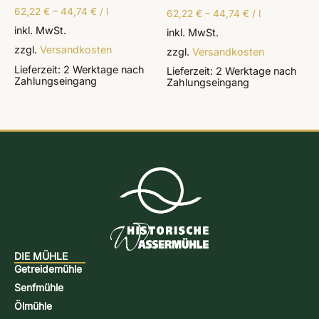
mit
62,22
€
–
44,74
€
/
l
4.00
62,22
€
–
44,74
€
/
l
von 5
inkl. MwSt.
inkl. MwSt.
zzgl.
Versandkosten
zzgl.
Versandkosten
Lieferzeit:
2 Werktage
nach
Lieferzeit:
2 Werktage
nach
Zahlungseingang
Zahlungseingang
DIE MÜHLE
Getreidemühle
Senfmühle
Ölmühle