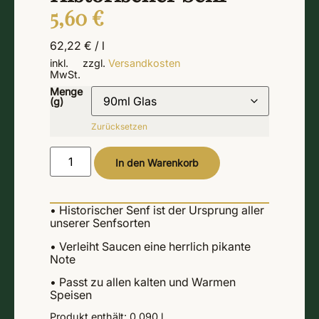
5,60
€
62,22
€
/
l
inkl.
zzgl.
Versandkosten
MwSt.
Menge
(g)
Zurücksetzen
Alternative:
In den Warenkorb
• Historischer Senf ist der Ursprung aller
unserer Senfsorten
• Verleiht Saucen eine herrlich pikante
Note
• Passt zu allen kalten und Warmen
Speisen
Produkt enthält: 0,090
l