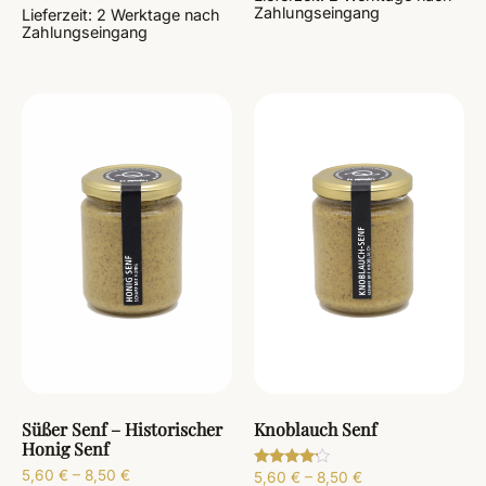
Zahlungseingang
Lieferzeit:
2 Werktage
nach
Zahlungseingang
Süßer Senf – Historischer
Knoblauch Senf
Honig Senf
5,60
€
–
8,50
€
5,60
€
–
8,50
€
Bewertet