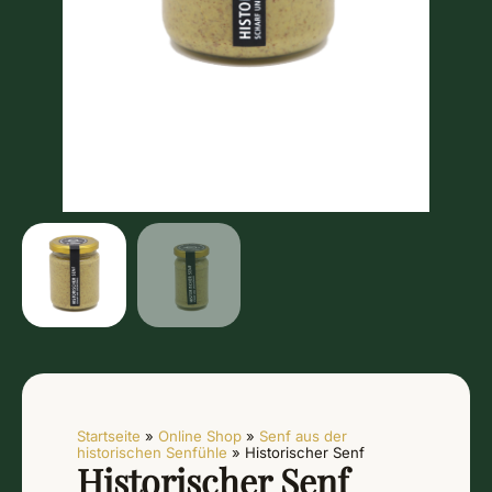
Startseite
»
Online Shop
»
Senf aus der
historischen Senfühle
»
Historischer Senf
Historischer Senf