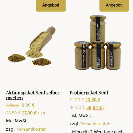
Angebot!
Angebot!
Aktionspaket Senf selber
Probierpaket Senf
machen
21,60
€
20,50
€
17,10
€
16,20
€
60,00
€
56,94
€
/
l
28,50
€
27,00
€
/
kg
inkl. MwSt.
inkl. MwSt.
zzgl.
Versandkosten
zzgl.
Versandkosten
Lieferzeit:
2 Werktage
nach