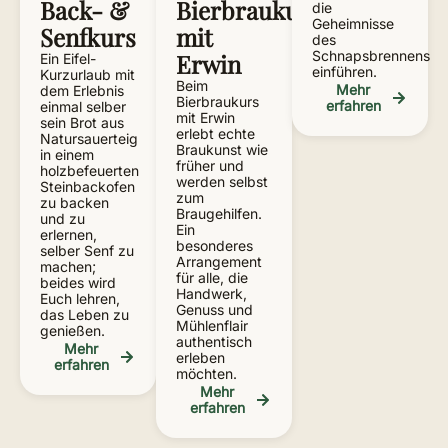
Back- &
Bierbraukurs
die
Geheimnisse
Senfkurs
mit
des
Schnapsbrennens
Erwin
Ein Eifel-
einführen.
Kurzurlaub mit
Beim
Mehr
dem Erlebnis
Bierbraukurs
erfahren
einmal selber
mit Erwin
sein Brot aus
erlebt echte
Natursauerteig
Braukunst wie
in einem
früher und
holzbefeuerten
werden selbst
Steinbackofen
zum
zu backen
Braugehilfen.
und zu
Ein
erlernen,
besonderes
selber Senf zu
Arrangement
machen;
für alle, die
beides wird
Handwerk,
Euch lehren,
Genuss und
das Leben zu
Mühlenflair
genießen.
authentisch
Mehr
erleben
erfahren
möchten.
Mehr
erfahren