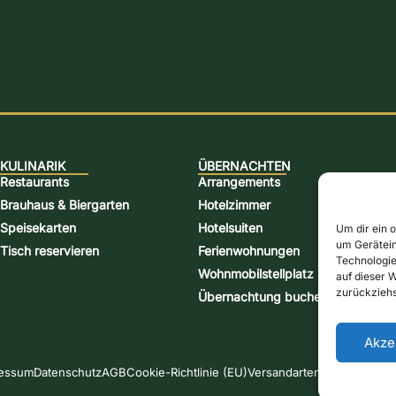
KULINARIK
ÜBERNACHTEN
Restaurants
Arrangements
Brauhaus & Biergarten
Hotelzimmer
Speisekarten
Hotelsuiten
Um dir ein 
um Gerätein
Tisch reservieren
Ferienwohnungen
Technologie
Wohnmobilstellplatz
auf dieser W
zurückziehs
Übernachtung buchen
Akze
essum
Datenschutz
AGB
Cookie-Richtlinie (EU)
Versandarten
Zahlungsarte