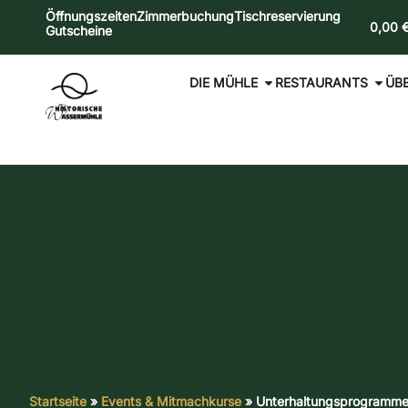
Öffnungszeiten
Zimmerbuchung
Tischreservierung
0,00
Gutscheine
DIE MÜHLE
RESTAURANTS
ÜB
Startseite
»
Events & Mitmachkurse
»
Unterhaltungsprogramm