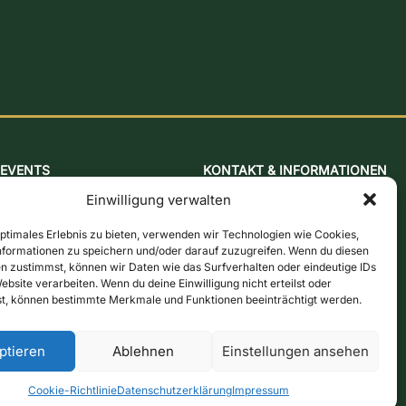
EVENTS
KONTAKT & INFORMATIONEN
Back- & Senfkurs
Kontaktformular
Einwilligung verwalten
Kölscher Mühlenabend
Öffnungszeiten
Jazz-Brunch
Anfahrt & Karte
optimales Erlebnis zu bieten, verwenden wir Technologien wie Cookies,
formationen zu speichern und/oder darauf zuzugreifen. Wenn du diesen
Bierbraukurs
Newsletter
n zustimmst, können wir Daten wie das Surfverhalten oder eindeutige IDs
Schnappsbrenn-Kurs
Online-Shop
ebsite verarbeiten. Wenn du deine Einwilligung nicht erteilst oder
t, können bestimmte Merkmale und Funktionen beeinträchtigt werden.
Aktionstage
Gutscheine
ptieren
Ablehnen
Einstellungen ansehen
n
Widerrufsbelehrung
Vertrag widerrufen
Cookie-Richtlinie
Datenschutzerklärung
Impressum