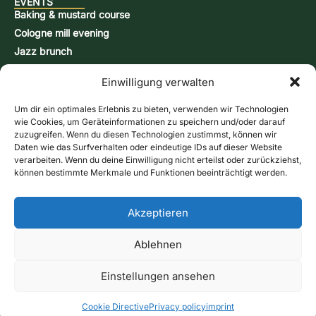
EVENTS
Baking & mustard course
Cologne mill evening
Jazz brunch
Beer brewing course
Einwilligung verwalten
Snap-burning course
Action days
Um dir ein optimales Erlebnis zu bieten, verwenden wir Technologien
CONTACT & INFORMATION
wie Cookies, um Geräteinformationen zu speichern und/oder darauf
Contact form
zuzugreifen. Wenn du diesen Technologien zustimmst, können wir
Daten wie das Surfverhalten oder eindeutige IDs auf dieser Website
Opening hours
verarbeiten. Wenn du deine Einwilligung nicht erteilst oder zurückziehst,
Directions & Map
können bestimmte Merkmale und Funktionen beeinträchtigt werden.
Newsletter
Online store
Give us a call
Akzeptieren
Vouchers
Contact form
Ablehnen
imprint
Data protection
GTC
Cookie Directive (EU)
Shipping methods
Payment Methods
Cancellation policy
Einstellungen ansehen
Revoke contract
© 2026 Historic Birgel Watermill – All rights reserved
Cookie Directive
Privacy policy
imprint