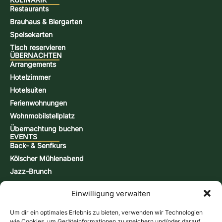
Restaurants
Brauhaus & Biergarten
Speisekarten
Tisch reservieren
ÜBERNACHTEN
Arrangements
Hotelzimmer
Hotelsuiten
Ferienwohnungen
Wohnmobilstellplatz
Übernachtung buchen
EVENTS
Back- & Senfkurs
Kölscher Mühlenabend
Jazz-Brunch
Bierbraukurs
Einwilligung verwalten
Schnappsbrenn-Kurs
Aktionstage
Um dir ein optimales Erlebnis zu bieten, verwenden wir Technologien
KONTAKT & INFORMATIONEN
wie Cookies, um Geräteinformationen zu speichern und/oder darauf