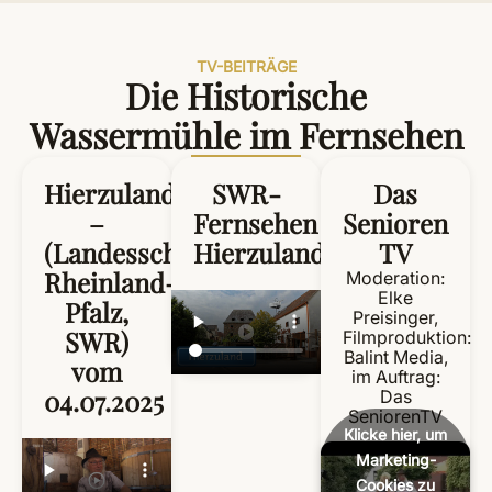
TV-BEITRÄGE
Die Historische
Wassermühle im Fernsehen
Hierzuland
SWR-
Das
–
Fernsehen
Senioren
(Landesschau
Hierzuland
TV
Rheinland-
Moderation:
Elke
Pfalz,
Preisinger,
SWR)
Filmproduktion:
Balint Media,
vom
im Auftrag:
04.07.2025
Das
SeniorenTV
Klicke hier, um
Marketing-
Cookies zu